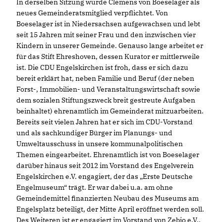
In derselben Sitzung wurde Clemens von Boeselager als
neues Gemeinderatsmitglied verpflichtet. Von
Boeselager ist in Niedersachsen aufgewachsen und lebt
seit 15 Jahren mit seiner Frau und den inzwischen vier
Kindern in unserer Gemeinde. Genauso lange arbeitet er
für das Stift Ehreshoven, dessen Kurator er mittlerweile
ist. Die CDU Engelskirchen ist froh, dass er sich dazu
bereit erklärt hat, neben Familie und Beruf (der neben
Forst-, Immobilien- und Veranstaltungswirtschaft sowie
dem sozialen Stiftungszweck breit gestreute Aufgaben
beinhaltet) ehrenamtlich im Gemeinderat mitzuarbeiten.
Bereits seit vielen Jahren hat er sich im CDU-Vorstand
und als sachkundiger Bürger im Planungs- und
Umweltausschuss in unsere kommunalpolitischen
Themen eingearbeitet. Ehrenamtlich ist von Boeselager
darüber hinaus seit 2012 im Vorstand des Engelverein
Engelskirchen e.V. engagiert, der das „Erste Deutsche
Engelmuseum“ trägt. Er war dabei u.a. am ohne
Gemeindemittel finanzierten Neubau des Museums am
Engelsplatz beteiligt, der Mitte April eröffnet werden soll.
Des Weiteren ist er engagiert im Vorstand von Zebio e.V.,