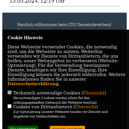
13.03.2024, 12:19 Uhr
Herzlich willkommen beim CDU Gemeindeverband
Engelskirchen
Cookie Hinweis
Diese Webseite verwendet Cookies, die notwendig
sind, um die Webseite zu nutzen. Weiterhin
IMPRESSUM
DATENSCHUTZ
KONTAKT
verwenden wir Dienste von Drittanbietern, die uns
helfen, unser Webangebot zu verbessern (Website-
CDU Oberberg
Optmierung). Für die Verwendung bestimmter
Dienste, benötigen wir Ihre Einwilligung. Ihre
Einwilligung können Sie jederzeit widerrufen. Weitere
CDU NRW
Informationen finden Sie in unserer
Datenschutzerklärung
.
CDU Deutschlands
Technisch notwendige Cookies (
Übersicht
)
Die notwendigen Cookies werden allein für den
Carsten Brodesser MdB
ordnungsgemäßen Gebrauch der Webseite benötigt.
Cookies von Drittanbietern (
Übersicht
)
Zur Optimierung unserer Webseite binden wir Dienste und
Bodo Löttgen MdL
Angebote von Drittanbietern ein.
@2026 CDU
Realisation: Sharkness Media
Alle akzeptieren
Auswahl speichern